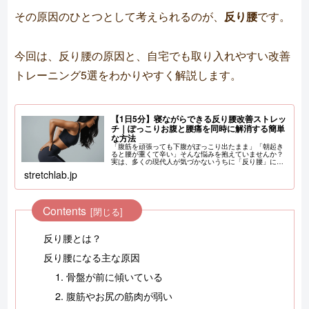
その原因のひとつとして考えられるのが、
反り腰
です。
今回は、反り腰の原因と、自宅でも取り入れやすい改善
トレーニング5選をわかりやすく解説します。
【1日5分】寝ながらできる反り腰改善ストレッ
チ｜ぽっこりお腹と腰痛を同時に解消する簡単
な方法
「腹筋を頑張っても下腹がぽっこり出たまま」「朝起き
ると腰が重くて辛い」そんな悩みを抱えていませんか？
実は、多くの現代人が気づかないうちに「反り腰」にな
っており、これがぽっこりお腹と慢性腰痛の根本原因と
stretchlab.jp
なっているのです。 でも安心してくださ
Contents
反り腰とは？
反り腰になる主な原因
1. 骨盤が前に傾いている
2. 腹筋やお尻の筋肉が弱い