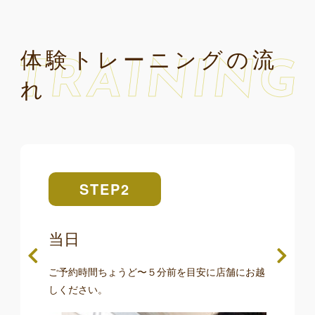
体験トレーニングの流
れ
STEP1
STEP2
STEP3
STEP4
STEP5
当日
カウンセリング
［ 10〜15min ］
［ 10〜15min ］
［ 30min ］
ご予約時間ちょうど〜５分前を目安に店舗にお越
お客様の理想の身体や目標数値、これまでの生活
しください。
習慣、パーソナルトレーニングやお食事に対する
ご不安な点をお聞かせください。