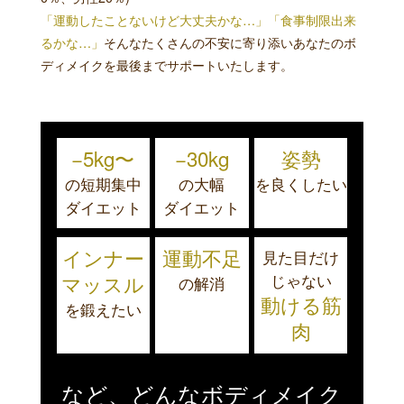
「運動したことないけど大丈夫かな…」「食事制限出来
るかな…」
そんなたくさんの不安に寄り添いあなたのボ
ディメイクを最後までサポートいたします。
−5kg〜
−30kg
姿勢
の短期集中
の大幅
を良くしたい
ダイエット
ダイエット
インナー
運動不足
見た目だけ
マッスル
じゃない
の解消
動ける筋
を鍛えたい
肉
など、どんなボディメイク