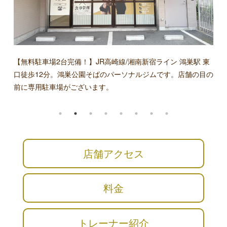
実力派トレーナーがあなたのボディメイクを全力サポート！
【無料駐車場2台完備！】JR高崎線/湘南新宿ライン 鴻巣駅 東
口徒歩12分。鴻巣公園そばのパーソナルジムです。店舗の目の
前に専用駐車場がございます。
店舗アクセス
料金
トレーナー紹介