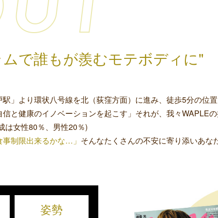
ラムで誰もが羨むモテボディに"
高井戸駅」より環状八号線を北（荻窪方面）に進み、徒歩5分の位
信と健康のイノベーションを起こす」それが、我々WAPLE
成は女性80％、男性20％)
食事制限出来るかな…」
そんなたくさんの不安に寄り添いあな
姿勢