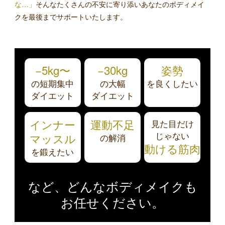
な…」
そんなたくさんの不安に寄り添いあなたのボディメイ
クを最後までサポートいたします。
−5kg〜
−30kg
姿勢
の短期集中
の大幅
を良くしたい
ダイエット
ダイエット
インナー
運動不足
見た目だけ
じゃない
マッスル
の解消
動ける筋肉
を鍛えたい
など、どんなボディメイクも
お任せください。