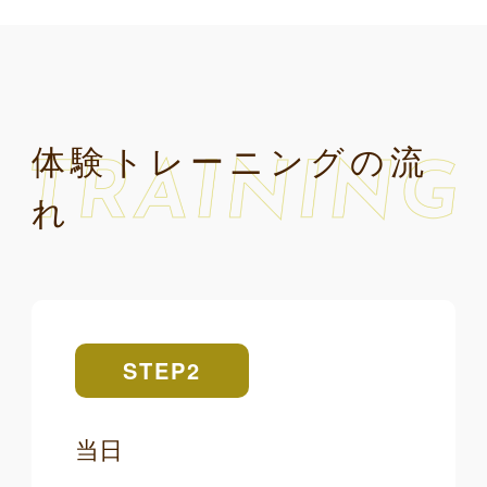
体験トレーニングの流
れ
STEP1
STEP2
STEP3
STEP4
STEP5
カウンセリング
［ 10〜15min ］
［ 10〜15min ］
［ 30min ］