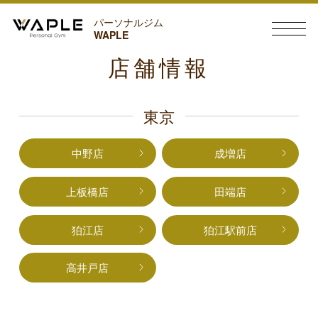
パーソナルジム
WAPLE
店舗情報
東京
中野店
成増店
上板橋店
田端店
狛江店
狛江駅前店
高井戸店