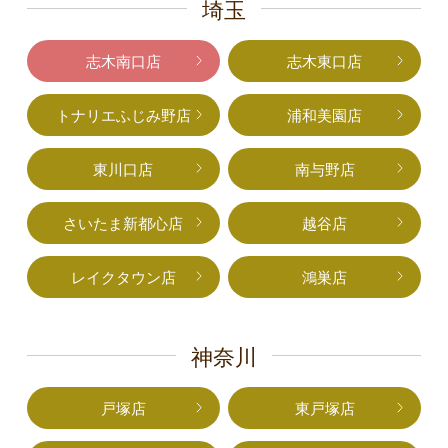
埼玉
志木南口店
志木東口店
トナリエふじみ野店
浦和美園店
東川口店
南与野店
さいたま新都心店
越谷店
レイクタウン店
鴻巣店
神奈川
戸塚店
東戸塚店