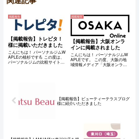
関連記事
掲載報告
掲載報告
【掲載報告】トレピタ！
【掲載報告】大阪オンラ
様に掲載いただきました
インに掲載されました
こんにちは！ パーソナルジムW
こんにちは！ パーソナルジムW
APLEの植杉です💪 この度は、
APLEです。 この度、大阪の地
パーソナルジムの比較サイト
域情報メディア「大阪オンライ
「トレピタ！」にWAPLEが掲載
ン」様にて、WAPLE 豊中店を
されました！ トレピタ！は、料
ご紹介いただきました。 記事内
金・立地・トレーニング内容な
では、WAPLE 豊中店の特徴や
ど、さまざまな条件からパーソ
サービス内容について、分かり
ナルジムを比較できるサイトで
やすくご紹介いただいており
す。 ...
ま...
【掲載報告】ビューティーテラスブログ
様に紹介いただきました