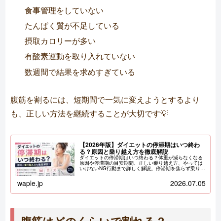
食事管理をしていない
たんぱく質が不足している
摂取カロリーが多い
有酸素運動を取り入れていない
数週間で結果を求めすぎている
腹筋を割るには、短期間で一気に変えようとするより
も、正しい方法を継続することが大切です💡
【2026年版】ダイエットの停滞期はいつ終わ
る？原因と乗り越え方を徹底解説
ダイエットの停滞期はいつ終わる？体重が減らなくなる
原因や停滞期の目安期間、正しい乗り越え方、やっては
いけないNG行動まで詳しく解説。停滞期を焦らず乗り越
えるためのポイントをパーソナルジムWAPLEが紹介し
ます。
waple.jp
2026.07.05
腹筋はどのくらいで割れる？