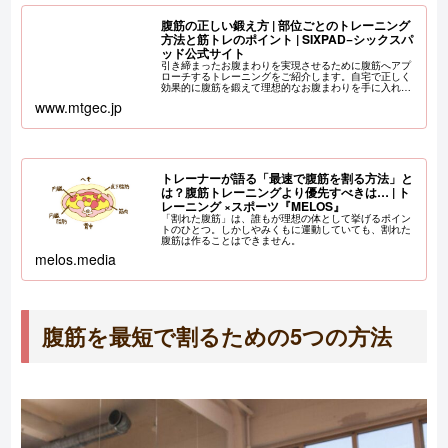
腹筋の正しい鍛え方 | 部位ごとのトレーニング
方法と筋トレのポイント | SIXPAD−シックスパ
ッド公式サイト
引き締まったお腹まわりを実現させるために腹筋へアプ
ローチするトレーニングをご紹介します。⾃宅で正しく
効果的に腹筋を鍛えて理想的なお腹まわりを⼿に⼊れま
しょう。
www.mtgec.jp
トレーナーが語る「最速で腹筋を割る方法」と
は？腹筋トレーニングより優先すべきは… | ト
レーニング ×スポーツ『MELOS』
「割れた腹筋」は、誰もが理想の体として挙げるポイン
トのひとつ。しかしやみくもに運動していても、割れた
腹筋は作ることはできません。
melos.media
腹筋を最短で割るための5つの方法