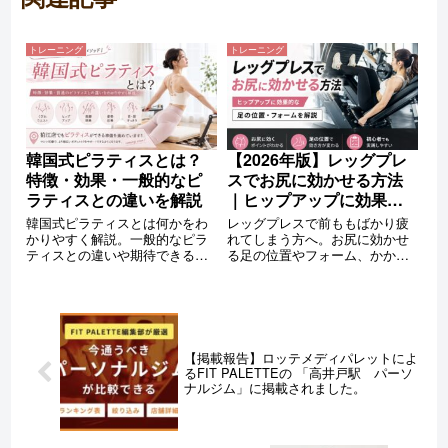
トレーニング
トレーニング
【2026年版】レッグプレ
韓国式ピラティスとは？
スでお尻に効かせる方法
特徴・効果・一般的なピ
｜ヒップアップに効果的
ラティスとの違いを解説
な足の位置・フォームを
レッグプレスで前ももばかり疲
韓国式ピラティスとは何かをわ
解説
れてしまう方へ。お尻に効かせ
かりやすく解説。一般的なピラ
る足の位置やフォーム、かかと
ティスとの違いや期待できる効
で押すコツ、重量設定、NGフォ
果、マシンピラティスの特徴、
ームまで初心者にもわかりやす
ダイエットとの関係まで詳しく
く解説。ヒップアップを目指す
紹介します。狛江でピラティス
方必見のレッグプレス完全ガイ
に興味がある方もぜひ参考にし
ドです。
てください。
【掲載報告】ロッテメディパレットによ
るFIT PALETTEの 「高井戸駅 パーソ
ナルジム」に掲載されました。