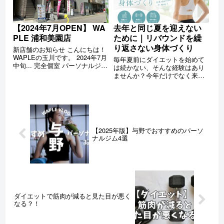
【2024年7月OPEN】 WA
去年と同じ夏を迎えない
PLE 浦和美園店
ために｜リバウンドを繰
り返さない身体づくり
新店舗のお知らせ こんにちは！
WAPLEの玉川です。 2024年7月
毎年夏前にダイエットを始めて
中旬... 完全個室 パーソナルジム
は続かない、そんな経験はあり
WAPLE 浦和美園店NEW OPEN
ませんか？今年だけでなく来年
が決定しました！※浦和美園店は
の夏も困らない身体づくりの考
男女共に大歓迎!! 店舗の場所
え方や生活習慣の整え方を解説
は、埼玉高速鉄道 埼玉スタジア
します。
ム線 ...
【2025年版】与野でおすすめのパーソ
ナルジム4選
ダイエットで筋肉が減ると見た目が悪く
なる？！