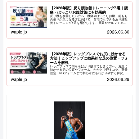
【2026年版】反り腰改善トレーニング5選｜腰
痛・ぽっこりお腹対策にも効果的
反り腰を改善したい方へ。腰痛やぽっこりお腹、前もも
の張りが気になる方に向けて、自宅でもできる反り腰改
善トレーニング5選を紹介します。原因やセルフチェッ
ク、正しい姿勢づくりのポイントもパーソナルジムWAP
LEがわかりやすく解説します。
waple.jp
2026.06.30
【2026年版】レッグプレスでお尻に効かせる
方法｜ヒップアップに効果的な足の位置・フォ
ームを解説
レッグプレスで前ももばかり疲れてしまう方へ。お尻に
効かせる足の位置やフォーム、かかとで押すコツ、重量
設定、NGフォームまで初心者にもわかりやすく解説。ヒ
ップアップを目指す方必見のレッグプレス完全ガイドで
waple.jp
2026.06.29
す。