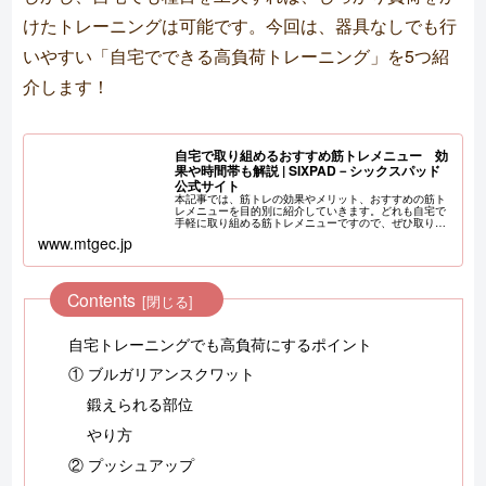
けたトレーニングは可能です。今回は、器具なしでも行
いやすい「自宅でできる高負荷トレーニング」を5つ紹
介します！
自宅で取り組めるおすすめ筋トレメニュー 効
果や時間帯も解説 | SIXPAD－シックスパッド
公式サイト
本記事では、筋トレの効果やメリット、おすすめの筋ト
レメニューを目的別に紹介していきます。どれも自宅で
手軽に取り組める筋トレメニューですので、ぜひ取り組
んでみてください。また、筋トレをするのに適した時間
www.mtgec.jp
帯や食事、ストレッチなど、筋トレをすると...
Contents
自宅トレーニングでも高負荷にするポイント
① ブルガリアンスクワット
鍛えられる部位
やり方
② プッシュアップ