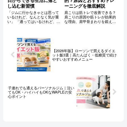
的？原因とおすすめトレ
日からできる生活に落と
ーニングを徹底解説
し込む新習慣
肩こりは筋トレで改善できる？
「ジムに行かなきゃとは思って
肩こりの原因や筋トレが効果的
いるけれど、なんとなく気が重
な理由、肩甲骨まわりを鍛える
い」 「通ってはいるけれど、最
おすすめトレーニングをパーソ
近あまりモチベーションが上が
ナルジムWAPLEがわかりやすく
らない」 そのように感じること
解説。姿勢改善や猫背・巻き肩
は、決して珍しいことではあり
対策にも役立つポイントをご紹
ません。 やる気が落ちたように
介します。
感じると、「自分は続けるのが
苦手なのか...
【2026年版】ローソンで買えるダイエ
ット飯3選｜高たんぱく・低糖質で続け
やすいおすすめメニュー
子連れでも通えるパーソナルジム｜泣い
てもOK・ハイハイもOKなWAPLEの安
心ポイント