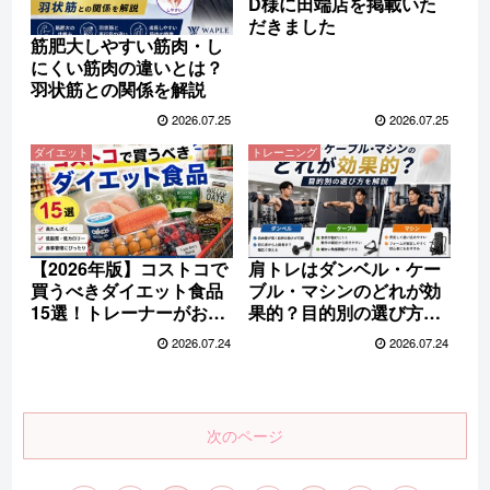
D様に田端店を掲載いた
だきました
筋肥大しやすい筋肉・し
にくい筋肉の違いとは？
羽状筋との関係を解説
2026.07.25
2026.07.25
ダイエット
トレーニング
【2026年版】コストコで
肩トレはダンベル・ケー
買うべきダイエット食品
ブル・マシンのどれが効
15選！トレーナーがおす
果的？目的別の選び方を
すめ商品を厳選
解説
2026.07.24
2026.07.24
次のページ