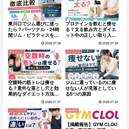
東川口でジム選びに迷っ
プロテインを飲むと痩せ
たら？パーソナル・24時
る？太る飲み方とダイエ
間ジム・ピラティスを徹
ット中の正しい取り入れ
底比較【2026年版】
方を解説
2026.07.28
2026.07.28
ダイエット
ダイエット
空腹時の筋トレは痩せ
ジムに通っているのに痩
る？意外な落とし穴と効
せない人が見落としてい
果的なダイエット方法を
る5つの原因
解説
2026.07.27
2026.07.26
トレーニング
掲載報告
【掲載報告】GYM CLOU