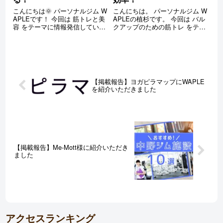
こんにちは🌞 パーソナルジム W
こんにちは。 パーソナルジム W
APLEです！ 今回は 筋トレと美
APLEの植杉です。 今回は バル
容 をテーマに情報発信していき
クアップのための筋トレ をテー
ます。 筋トレと美容...別ジャン
マに情報発信していきます。 バ
ルな印象すら受けるこの二つが
ルクアップ期間の筋トレ方法に
どのように相乗効果を生み出す
悩んでいる方の助けになれたら
のか必見です！ 筋トレは美容効
幸いです。 「効かせる」だけで
果も期待できる？ 結論と...
は非効率 昨今の筋トレ業界で...
【掲載報告】ヨガピラマップにWAPLE
を紹介いただきました
【掲載報告】Me-Mott様に紹介いただき
ました
アクセスランキング