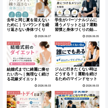
去年と同じ夏を迎えない
学生がパーソナルジムに
ために｜リバウンドを繰
通うメリットとは？運動
り返さない身体づくり
習慣と身体づくりの始め
方
2026.06.07
2026.06.05
ダイエット
トレーニング
ジムに行きたくない時は
結婚式までに綺麗に痩せ
どうする？｜運動を続け
たい方へ｜無理なく続け
るためのマインドセット
る花嫁ダイエット
2026.06.03
2026.06.03
ダイエット
パーソナルジム