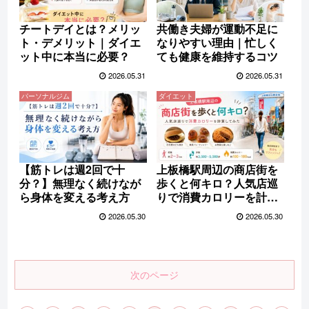
チートデイとは？メリッ
共働き夫婦が運動不足に
ト・デメリット｜ダイエ
なりやすい理由｜忙しく
ット中に本当に必要？
ても健康を維持するコツ
2026.05.31
2026.05.31
パーソナルジム
ダイエット
【筋トレは週2回で十
上板橋駅周辺の商店街を
分？】無理なく続けなが
歩くと何キロ？人気店巡
ら身体を変える考え方
りで消費カロリーを計算
してみた
2026.05.30
2026.05.30
次のページ