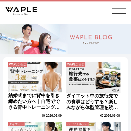
WAPLE 全店
WAPLE 全店
結婚式までに背中を引き
ダイエット中の旅行先で
締めたい方へ｜自宅でで
の食事はどうする？楽し
きる背中トレーニング3
みながら体型管理を続け
選
るコツ
2026.06.09
2026.06.08
ダイエット
パーソナルジム