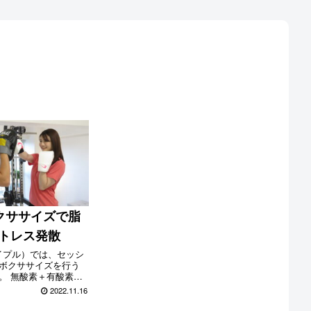
ボクササイズで脂
トレス発散
ェイプル）では、セッシ
ボクササイズを行う
。 無酸素＋有酸素運
によりさらなる脂肪
2022.11.16
できるほか、体幹部
全身のシェイプアッ