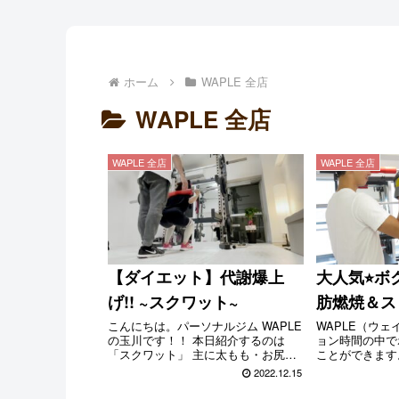
ホーム
WAPLE 全店
WAPLE 全店
WAPLE 全店
WAPLE 全店
【ダイエット】代謝爆上
大人気⭐︎
げ!! ~スクワット~
肪燃焼＆ス
こんにちは。パーソナルジム WAPLE
WAPLE（ウ
の玉川です！！ 本日紹介するのは
ョン時間の中で
「スクワット」 主に太もも・お尻・
ことができます
もも裏など身体の中でも体積の大き
動の組み合わせ
2022.12.15
な筋肉を使います。 代謝の爆上げは
燃焼効果が期待
もちろん、美脚作り・ヒップアップ
をはじめとした