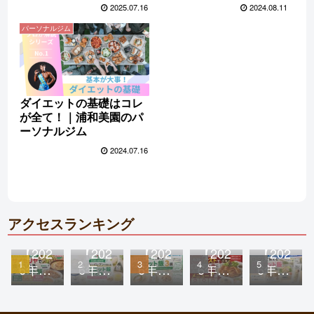
紹介
2025.07.16
2024.08.11
パーソナルジム
ダイエットの基礎はコレ
が全て！｜浦和美園のパ
ーソナルジム
2024.07.16
アクセスランキング
【202
【202
【202
【202
【202
6年最
6年最
6年
6年
6年
新
新
版】
版】
版】
版】
版】
ファ
ガス
ロー