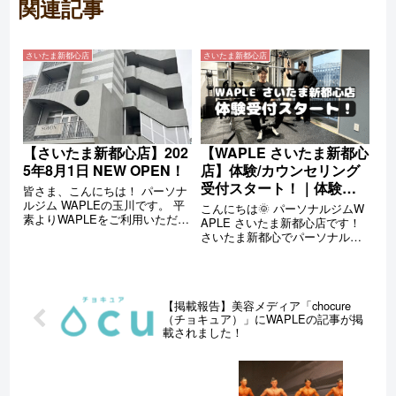
関連記事
さいたま新都心店
さいたま新都心店
【さいたま新都心店】202
【WAPLE さいたま新都心
5年8月1日 NEW OPEN！
店】体験/カウンセリング
受付スタート！｜体験内
皆さま、こんにちは！ パーソナ
容もご紹介！
ルジム WAPLEの玉川です。 平
こんにちは🌞 パーソナルジムW
素よりWAPLEをご利用いただ
APLE さいたま新都心店です！
き、誠にありがとうございま
さいたま新都心でパーソナルジ
す。 Brilliant Fitness合同会社代
ムをお探しの皆さん、大変お待
表 玉川裕大 1994年7月12日生ま
たせしました！ ついに当店の体
れ、東京都中野区出身。17歳
験/カウンセリング受付が本格ス
（高...
タートしましたのでお知らせで
【掲載報告】美容メディア「chocure
す✨ 皆さんのお申し込みを心か
（チョキュア）」にWAPLEの記事が掲
ら...
載されました！