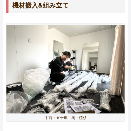
機材搬入&組み立て
手前：五十嵐 奥：植杉