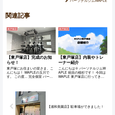
パーソナルジムWAPLE
関連記事
東戸塚店
東戸塚店
【東戸塚店】完成のお知
【東戸塚店】内装やトレ
らせ！
ーナー紹介
東戸塚にお住まいの皆さま、こ
こんにちは🌞 パーソナルジムW
んにちは！ WAPLEの玉川で
APLE 統括の植杉です！ 今回は
す。 この度... 完全個室 パーソ
WAPLE 東戸塚店に行ってきま
ナルジム WAPLE 東戸塚店 (←W
したので、店内の様子やトレー
EBｻｲﾄはｺﾁﾗ!!) NEW OPENしま
ナーを解説していきます✨ ホー
した！※東戸塚店は男女共に大歓
ムページでは見られない情報も
迎!! パワーラックの組み立て
満載ですので、東戸塚店が気に
作...
なっている方はぜひご覧くださ
い...
【浦和美園店】駐車場ができました！