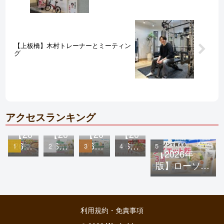
【上板橋】木村トレーナーとミーティン
グ
アクセスランキング
【20
【20
【20
【20
26年
26年
26年
26年
【2026年
最新
最新
版】
版】
版】ローソン
版】
版】
ファ
ガス
で買えるダイ
サイ
セブ
ミリ
トで
エット飯3選
ゼリ
ン-
ーマ
ダイ
｜高たんぱ
ヤで
イレ
ート
エッ
く・低糖質で
利用規約・免責事項
食べ
ブン
で買
ト中
続けやすいお