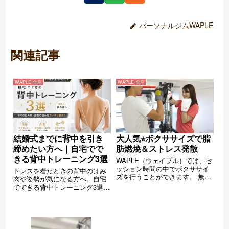
パーソナルジムWAPLE
関連記事
WAPLE 全店
WAPLE 全店
結婚式までに背中を引き
大人気⭐︎ボクササイズで脂
締めたい方へ｜自宅でで
肪燃焼＆ストレス発散
きる背中トレーニング3選
WAPLE（ウェイプル）では、セ
ッション時間の中でボクササイ
ドレスを着たときの背中のはみ
ズを行うことができます。 無酸
肉や姿勢が気になる方へ。自宅
素＋有酸素運動の組み合わせに
でできる背中トレーニング3選を
よりさらなる脂肪燃焼効果が期
紹介します。広背筋や肩甲骨ま
待できるほか、体幹部をはじめ
わりを鍛えて美しい後ろ姿を目
とした全身のシェイプアップに
指しましょう。
も効果的です。