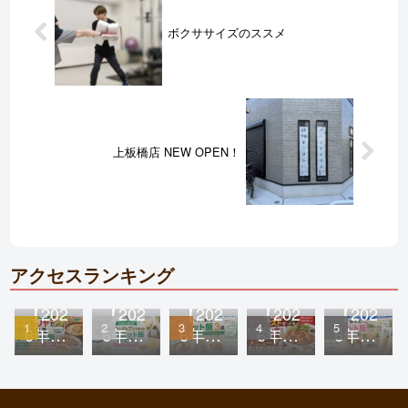
ボクササイズのススメ
上板橋店 NEW OPEN！
アクセスランキング
【202
【202
【202
【202
【202
6年最
6年最
6年
6年
6年
新
新
版】
版】
版】
版】
版】
ファ
ガス
ロー
サイ
セブ
ミリ
トで
ソン