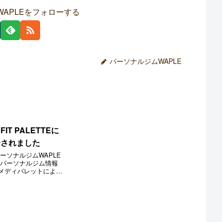
APLEをフォローする
パーソナルジムWAPLE
IT PALETTEに
介されました
ーソナルジムWAPLE
、パーソナルジム情報
メディパレットによる
TEの 「八柱駅 パーソナ
LE 八柱店が掲載され
るパーソナルジムの中
げ...