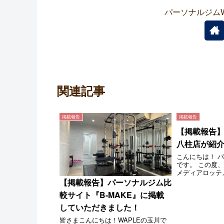
パーソナルジムW
関連記事
掲載報告
掲載報告
【掲載報告】F
八柱店が紹
こんにちは！ パ
です。 この度
メディアロッテ
FIT PALET
【掲載報告】パーソナルジム比
ルジム」にWAP
較サイト『B-MAKE』に掲載
ました！ 数あ
から当店を取り上
していただきました！
皆さまこんにちは！WAPLEの玉川で